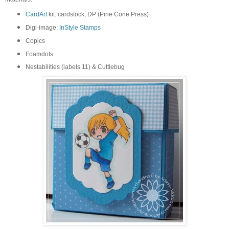
CardArt
kit: cardstock, DP (Pine Cone Press)
Digi-image:
InStyle Stamps
Copics
Foamdots
Nestabilities (labels 11) & Cuttlebug